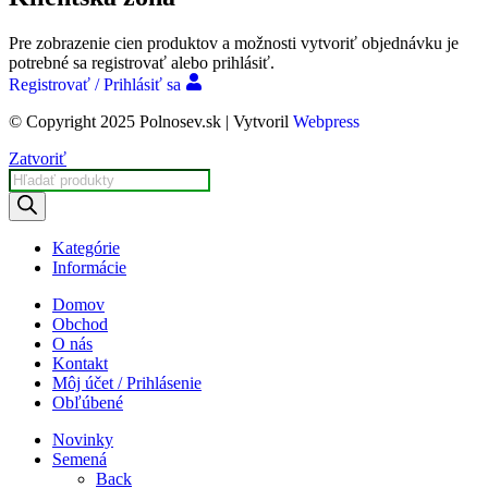
Pre zobrazenie cien produktov a možnosti vytvoriť objednávku je
potrebné sa registrovať alebo prihlásiť.
Registrovať / Prihlásiť sa
© Copyright 2025 Polnosev.sk | Vytvoril
Webpress
Zatvoriť
Products
search
Kategórie
Informácie
Domov
Obchod
O nás
Kontakt
Môj účet / Prihlásenie
Obľúbené
Novinky
Semená
Back