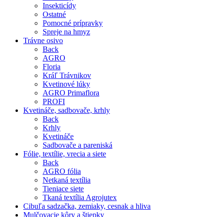
Insekticídy
Ostatné
Pomocné prípravky
Spreje na hmyz
Trávne osivo
Back
AGRO
Floria
Kráľ Trávnikov
Kvetinové lúky
AGRO Primaflora
PROFI
Kvetináče, sadbovače, krhly
Back
Krhly
Kvetináče
Sadbovače a pareniská
Fólie, textílie, vrecia a siete
Back
AGRO fólia
Netkaná textília
Tieniace siete
Tkaná textília Agrojutex
Cibuľa sadzačka, zemiaky, cesnak a hliva
Mulčovacie kôry a štiepky