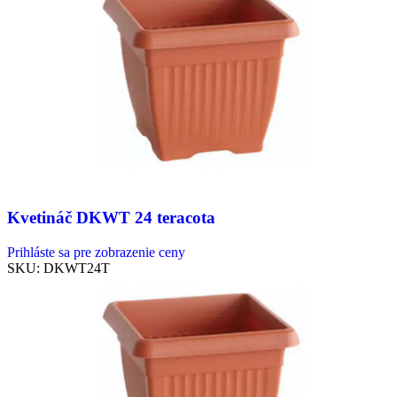
Kvetináč DKWT 24 teracota
Prihláste sa pre zobrazenie ceny
SKU:
DKWT24T