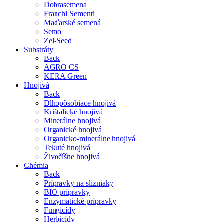
Dobrasemena
Franchi Sementi
Maďarské semená
Semo
Zel-Seed
Substráty
Back
AGRO CS
KERA Green
Hnojivá
Back
Dlhopôsobiace hnojivá
Krištalické hnojivá
Minerálne hnojivá
Organické hnojivá
Organicko-minerálne hnojivá
Tekuté hnojivá
Živočíšne hnojivá
Chémia
Back
Prípravky na slizniaky
BIO prípravky
Enzymatické prípravky
Fungicídy
Herbicídy