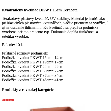
Kvadratický kvetináč DKWT 15cm Teracota
Terakotový plastový kvetináč, UV stabilný. Materiál je hrubší ako
pri klasických plastových kvetináčoch, väčšie priemery sa využívajú
aj na osadenie ihličnanmi. Ku kvetináču sa predáva podmiska
vyrobená priamo pre tento typ. Dokonale dopĺňa funkčnosť a
estetiku výrobku.
Balenie: 10 ks
Príslušné rozmery podmisiek:
Podložka kvadrat PKWT 15cm= 14cm
Podložka kvadrat PKWT 19cm= 17cm
Podložka kvadrat PKWT 24cm= 22cm
Podložka kvadrat PKWT 30cm= 27cm
Podložka kvadrat PKWT 37cm= 34cm
Podložka kvadrat PKWT 45cm= 41cm
Produkty z rovnakej kategórie
Nedostupné