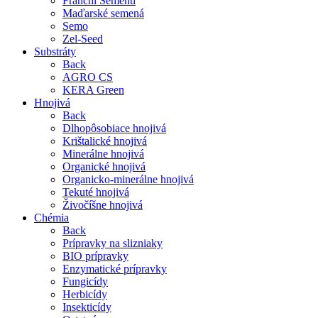
Franchi Sementi
Maďarské semená
Semo
Zel-Seed
Substráty
Back
AGRO CS
KERA Green
Hnojivá
Back
Dlhopôsobiace hnojivá
Krištalické hnojivá
Minerálne hnojivá
Organické hnojivá
Organicko-minerálne hnojivá
Tekuté hnojivá
Živočíšne hnojivá
Chémia
Back
Prípravky na slizniaky
BIO prípravky
Enzymatické prípravky
Fungicídy
Herbicídy
Insekticídy