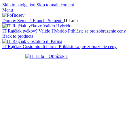
Skip to navigation
Skip to main content
Menu
Domov
Semená
Franchi Sementi
IT Lufa
IT Rajčiak tyčkový Valido Hybrido
Prihláste sa pre zobrazenie ceny
Back to products
IT Rajčiak Costoluto di Parma
Prihláste sa pre zobrazenie ceny