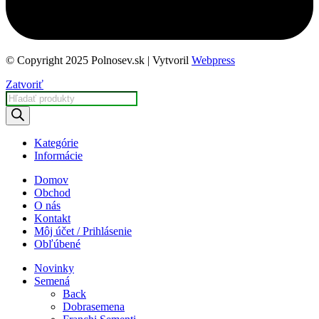
© Copyright 2025 Polnosev.sk | Vytvoril
Webpress
Zatvoriť
Products
search
Kategórie
Informácie
Domov
Obchod
O nás
Kontakt
Môj účet / Prihlásenie
Obľúbené
Novinky
Semená
Back
Dobrasemena