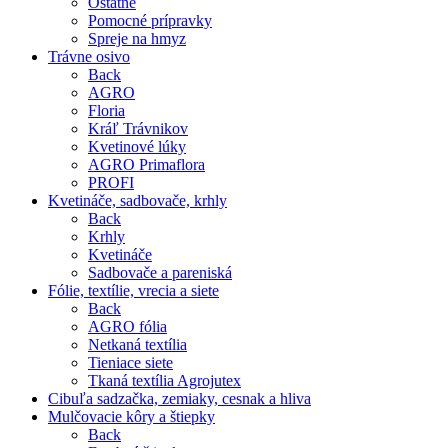
Ostatné
Pomocné prípravky
Spreje na hmyz
Trávne osivo
Back
AGRO
Floria
Kráľ Trávnikov
Kvetinové lúky
AGRO Primaflora
PROFI
Kvetináče, sadbovače, krhly
Back
Krhly
Kvetináče
Sadbovače a pareniská
Fólie, textílie, vrecia a siete
Back
AGRO fólia
Netkaná textília
Tieniace siete
Tkaná textília Agrojutex
Cibuľa sadzačka, zemiaky, cesnak a hliva
Mulčovacie kôry a štiepky
Back