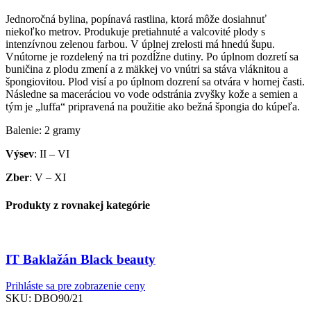
Jednoročná bylina, popínavá rastlina, ktorá môže dosiahnuť
niekoľko metrov. Produkuje pretiahnuté a valcovité plody s
intenzívnou zelenou farbou. V úplnej zrelosti má hnedú šupu.
Vnútorne je rozdelený na tri pozdĺžne dutiny. Po úplnom dozretí sa
buničina z plodu zmení a z mäkkej vo vnútri sa stáva vláknitou a
špongiovitou. Plod visí a po úplnom dozrení sa otvára v hornej časti.
Následne sa maceráciou vo vode odstránia zvyšky kože a semien a
tým je „luffa“ pripravená na použitie ako bežná špongia do kúpeľa.
Balenie: 2 gramy
Výsev
: II – VI
Zber
: V – XI
Produkty z rovnakej kategórie
IT Baklažán Black beauty
Prihláste sa pre zobrazenie ceny
SKU:
DBO90/21