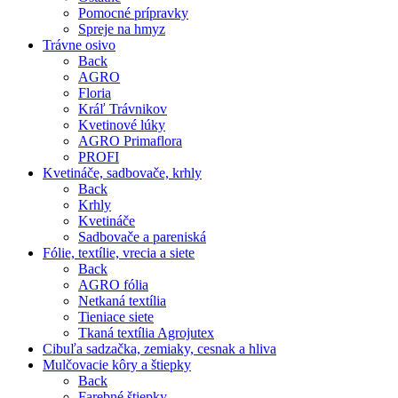
Pomocné prípravky
Spreje na hmyz
Trávne osivo
Back
AGRO
Floria
Kráľ Trávnikov
Kvetinové lúky
AGRO Primaflora
PROFI
Kvetináče, sadbovače, krhly
Back
Krhly
Kvetináče
Sadbovače a pareniská
Fólie, textílie, vrecia a siete
Back
AGRO fólia
Netkaná textília
Tieniace siete
Tkaná textília Agrojutex
Cibuľa sadzačka, zemiaky, cesnak a hliva
Mulčovacie kôry a štiepky
Back
Farebné štiepky