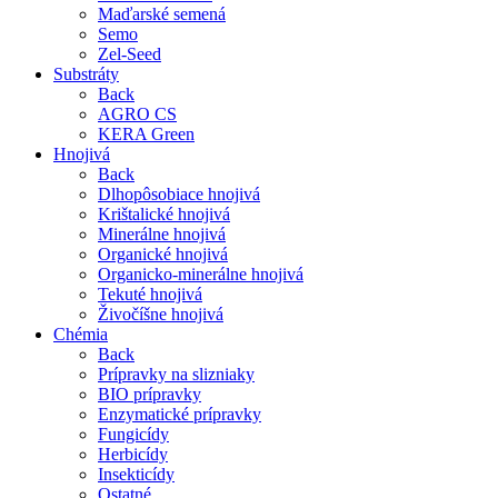
Maďarské semená
Semo
Zel-Seed
Substráty
Back
AGRO CS
KERA Green
Hnojivá
Back
Dlhopôsobiace hnojivá
Krištalické hnojivá
Minerálne hnojivá
Organické hnojivá
Organicko-minerálne hnojivá
Tekuté hnojivá
Živočíšne hnojivá
Chémia
Back
Prípravky na slizniaky
BIO prípravky
Enzymatické prípravky
Fungicídy
Herbicídy
Insekticídy
Ostatné