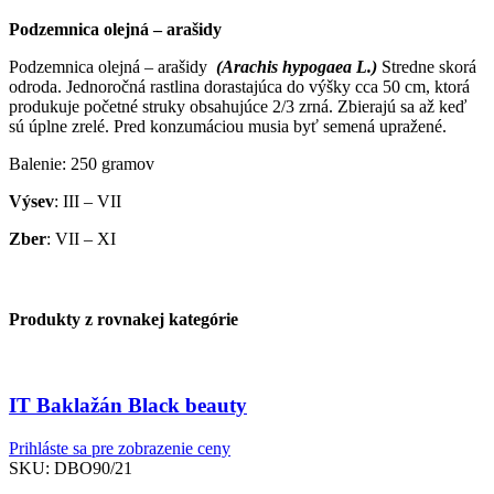
Podzemnica olejná – arašidy
Podzemnica olejná – arašidy
(Arachis hypogaea L.)
Stredne skorá
odroda. Jednoročná rastlina dorastajúca do výšky cca 50 cm, ktorá
produkuje početné struky obsahujúce 2/3 zrná. Zbierajú sa až keď
sú úplne zrelé. Pred konzumáciou musia byť semená upražené.
Balenie: 250 gramov
Výsev
: III – VII
Zber
: VII – XI
Produkty z rovnakej kategórie
IT Baklažán Black beauty
Prihláste sa pre zobrazenie ceny
SKU:
DBO90/21