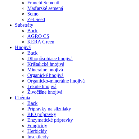
Franchi Sementi
Maďarské semená
Semo
Zel-Seed
Substráty
Back
AGRO CS
KERA Green
Hnojivá
Back
Dlhopôsobiace hnojivá
Krištalické hnojivá
Minerálne hnojivá
Organické hnojivá
Organicko-minerálne hnojivá
Tekuté hnojivá
Živočíšne hnojivá
Chémia
Back
Prípravky na slizniaky
BIO prípravky
Enzymatické prípravky
Fungicídy
Herbicídy
Insekticídy