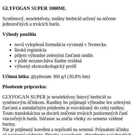
GLYFOGAN SUPER 1000ML
Systémový, neselektívny, totálny herbicíd určený na ničenie
jednoročných a trvácich burín.
Výhody použitia
nová vylepšená formulácia vyvinutá v Nemecku
široká registrácia
príjem výhradne zelenými časťami rastlín
v pôde nezanecháva žiadne rezíduá
výborný ekotoxikologický profil
Učinná látka
: glyphosate 360 g/l (30,8% hm)
Pôsobenie prípravku:
GLYFOGAN SUPER je neselektívny listový herbicíd so
systémovým účinkom. Rastliny ho prijímajú výhradne len zelenými
časťami a asimilačným prúdením je rozvádzaný do celej rastliny.
Touto translokáciou sa docieli zničenie trvácich podzemných častí
viacročných burín. Súčasne sa zničia všetky zo semena vzídené
buriny.
Nie je prijímaný koreňmi a nepôsobí na semená. Príznakmi účinku
sú postupné vädnutie, žltnutie, zasychanie, zhnednutie zasiahnutých