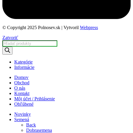
© Copyright 2025 Polnosev.sk | Vytvoril
Webpress
Zatvoriť
Products
search
Kategórie
Informácie
Domov
Obchod
O nás
Kontakt
Môj účet / Prihlásenie
Obľúbené
Novinky
Semená
Back
Dobrasemena