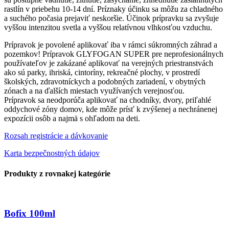
rastlín v priebehu 10-14 dní. Príznaky účinku sa môžu za chladného
a suchého počasia prejaviť neskoršie. Účinok prípravku sa zvyšuje
vyššou intenzitou svetla a vyššou relatívnou vlhkosťou vzduchu.
Prípravok je povolené aplikovať iba v rámci súkromných záhrad a
pozemkov! Prípravok GLYFOGAN SUPER pre neprofesionálnych
používateľov je zakázané aplikovať na verejných priestranstvách
ako sú parky, ihriská, cintoríny, rekreačné plochy, v prostredí
školských, zdravotníckych a podobných zariadení, v obytných
zónach a na ďalších miestach využívaných verejnosťou.
Prípravok sa neodporúča aplikovať na chodníky, dvory, priľahlé
oddychové zóny domov, kde môže prísť k zvýšenej a nechránenej
expozícii osôb a najmä s ohľadom na deti.
Rozsah registrácie a dávkovanie
Karta bezpečnostných údajov
Produkty z rovnakej kategórie
Bofix 100ml