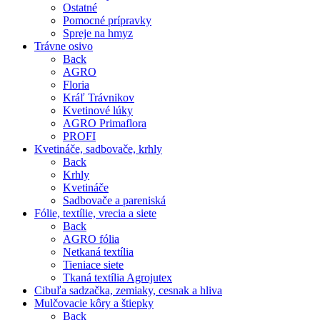
Ostatné
Pomocné prípravky
Spreje na hmyz
Trávne osivo
Back
AGRO
Floria
Kráľ Trávnikov
Kvetinové lúky
AGRO Primaflora
PROFI
Kvetináče, sadbovače, krhly
Back
Krhly
Kvetináče
Sadbovače a pareniská
Fólie, textílie, vrecia a siete
Back
AGRO fólia
Netkaná textília
Tieniace siete
Tkaná textília Agrojutex
Cibuľa sadzačka, zemiaky, cesnak a hliva
Mulčovacie kôry a štiepky
Back