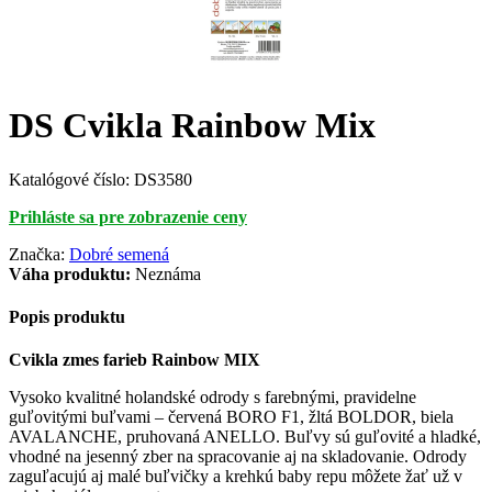
DS Cvikla Rainbow Mix
Katalógové číslo:
DS3580
Prihláste sa pre zobrazenie ceny
Značka:
Dobré semená
Váha produktu:
Neznáma
Popis produktu
Cvikla zmes farieb Rainbow MIX
Vysoko kvalitné holandské odrody s farebnými, pravidelne
guľovitými buľvami – červená BORO F1, žltá BOLDOR, biela
AVALANCHE, pruhovaná ANELLO. Buľvy sú guľovité a hladké,
vhodné na jesenný zber na spracovanie aj na skladovanie. Odrody
zaguľacujú aj malé buľvičky a krehkú baby repu môžete žať už v