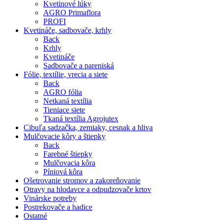
Kvetinové lúky
AGRO Primaflora
PROFI
Kvetináče, sadbovače, krhly
Back
Krhly
Kvetináče
Sadbovače a pareniská
Fólie, textílie, vrecia a siete
Back
AGRO fólia
Netkaná textília
Tieniace siete
Tkaná textília Agrojutex
Cibuľa sadzačka, zemiaky, cesnak a hliva
Mulčovacie kôry a štiepky
Back
Farebné štiepky
Mulčovacia kôra
Píniová kôra
Ošetrovanie stromov a zakoreňovanie
Otravy na hlodavce a odpudzovače krtov
Vinárske potreby
Postrekovače a hadice
Ostatné