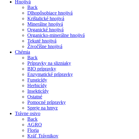
Hnojivá
Back
Dlhopôsobiace hnojivá
Krištalické hnojivá
Minerálne hnojivá
Organické hnojivá
Organicko-minerálne hnojivá
Tekuté hnojivá
Živočíšne hnojivá
Chémia
Back
Prípravky na slizniaky
BIO prípravky
Enzymatické prípravky
Fungicídy
Herbicídy
Insekticídy
Ostatné
Pomocné prípravky
Spreje na hmyz
Trávne osivo
Back
AGRO
Floria
Kráľ Trávnikov