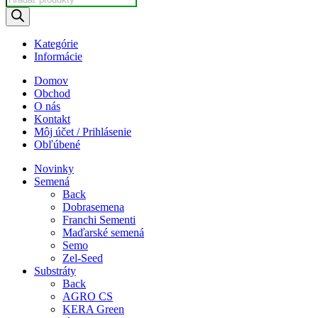
search
Kategórie
Informácie
Domov
Obchod
O nás
Kontakt
Môj účet / Prihlásenie
Obľúbené
Novinky
Semená
Back
Dobrasemena
Franchi Sementi
Maďarské semená
Semo
Zel-Seed
Substráty
Back
AGRO CS
KERA Green