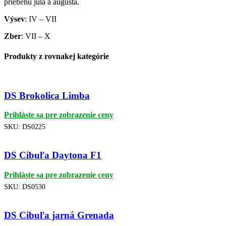
priebehu júla a augusta.
Výsev
: IV – VII
Zber
: VII – X
Produkty z rovnakej kategórie
DS Brokolica Limba
Prihláste sa pre zobrazenie ceny
SKU:
DS0225
DS Cibuľa Daytona F1
Prihláste sa pre zobrazenie ceny
SKU:
DS0530
DS Cibuľa jarná Grenada