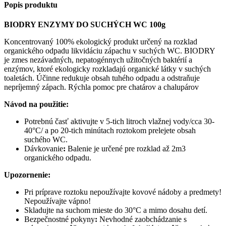
Popis produktu
BIODRY ENZYMY DO SUCHÝCH WC 100g
Koncentrovaný 100% ekologický produkt určený na rozklad
organického odpadu likvidáciu zápachu v suchých WC. BIODRY
je zmes nezávadných, nepatogénnych užitočných baktérií a
enzýmov, ktoré ekologicky rozkladajú organické látky v suchých
toaletách. Účinne redukuje obsah tuhého odpadu a odstraňuje
nepríjemný zápach. Rýchla pomoc pre chatárov a chalupárov
Návod na použitie:
Potrebnú časť aktivujte v 5-tich litroch vlažnej vody/cca 30-
40°C/ a po 20-tich minútach roztokom prelejete obsah
suchého WC.
Dávkovanie
:
Balenie je určené pre rozklad až 2m3
organického odpadu.
Upozornenie:
Pri príprave roztoku nepoužívajte kovové nádoby a predmety!
Nepoužívajte vápno!
Skladujte na suchom mieste do 30°C a mimo dosahu detí.
Bezpečnostné pokyny
:
Nevhodné zaobchádzanie s