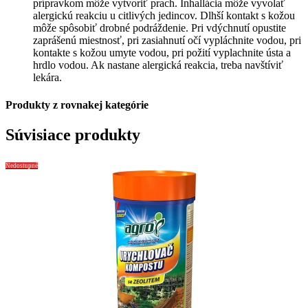
prípravkom môže vytvoriť prach. Inhallácia môže vyvolať
alergickú reakciu u citlivých jedincov. Dlhší kontakt s kožou
môže spôsobiť drobné podráždenie. Pri vdýchnutí opustite
zaprášenú miestnosť, pri zasiahnutí očí vypláchnite vodou, pri
kontakte s kožou umyte vodou, pri požití vyplachnite ústa a
hrdlo vodou. Ak nastane alergická reakcia, treba navštíviť
lekára.
Produkty z rovnakej kategórie
Súvisiace produkty
Nedostupné