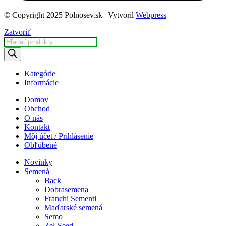
© Copyright 2025 Polnosev.sk | Vytvoril
Webpress
Zatvoriť
Products
search
Kategórie
Informácie
Domov
Obchod
O nás
Kontakt
Môj účet / Prihlásenie
Obľúbené
Novinky
Semená
Back
Dobrasemena
Franchi Sementi
Maďarské semená
Semo
Zel-Seed