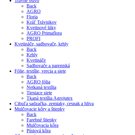
Trávne osivo
Back
AGRO
Floria
Kráľ Trávnikov
Kvetinové lúky
AGRO Primaflora
PROFI
Kvetináče, sadbovače, krhly
Back
Krhly
Kvetináče
Sadbovače a pareniská
Fólie, textílie, vrecia a siete
Back
AGRO fólia
Netkaná textília
Tieniace siete
Tkaná textília Agrojutex
Cibuľa sadzačka, zemiaky, cesnak a hliva
Mulčovacie kôry a štiepky
Back
Farebné štiepky
Mulčovacia kôra
Píniová kôra