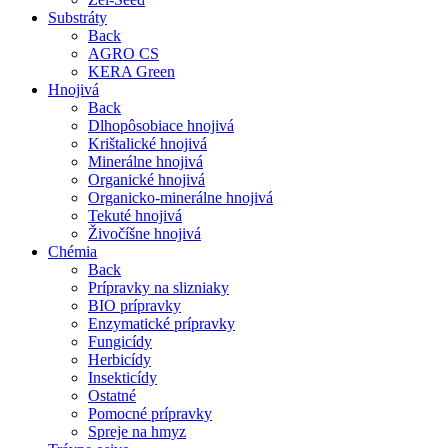
Substráty
Back
AGRO CS
KERA Green
Hnojivá
Back
Dlhopôsobiace hnojivá
Krištalické hnojivá
Minerálne hnojivá
Organické hnojivá
Organicko-minerálne hnojivá
Tekuté hnojivá
Živočíšne hnojivá
Chémia
Back
Prípravky na slizniaky
BIO prípravky
Enzymatické prípravky
Fungicídy
Herbicídy
Insekticídy
Ostatné
Pomocné prípravky
Spreje na hmyz