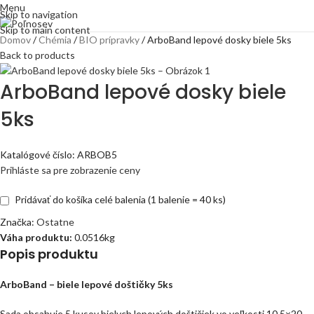
Menu
Skip to navigation
Skip to main content
Domov
Chémia
BIO prípravky
ArboBand lepové dosky biele 5ks
Back to products
ArboBand lepové dosky biele
5ks
Katalógové číslo:
ARBOB5
Prihláste sa pre zobrazenie ceny
Pridávať do košíka celé balenia (1 balenie = 40 ks)
Značka:
Ostatne
Váha produktu:
0.0516kg
Popis produktu
ArboBand – biele lepové doštičky 5ks
Sada obsahuje 5 kusov bielych lepových doštičiek vo veľkosti 10,5×20