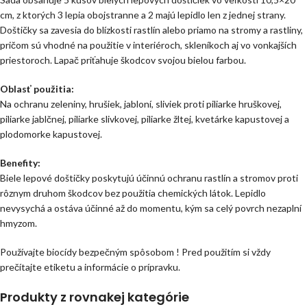
cm, z ktorých 3 lepia obojstranne a 2 majú lepidlo len z jednej strany.
Doštičky sa zavesia do blízkosti rastlín alebo priamo na stromy a rastliny,
pričom sú vhodné na použitie v interiéroch, skleníkoch aj vo vonkajších
priestoroch. Lapač priťahuje škodcov svojou bielou farbou.
Oblasť použitia:
Na ochranu zeleniny, hrušiek, jabloní, sliviek proti piliarke hruškovej,
piliarke jablčnej, piliarke slivkovej, piliarke žltej, kvetárke kapustovej a
plodomorke kapustovej.
Benefity:
Biele lepové doštičky poskytujú účinnú ochranu rastlín a stromov proti
rôznym druhom škodcov bez použitia chemických látok. Lepidlo
nevysychá a ostáva účinné až do momentu, kým sa celý povrch nezaplní
hmyzom.
Používajte biocídy bezpečným spôsobom ! Pred použitím si vždy
prečítajte etiketu a informácie o prípravku.
Produkty z rovnakej kategórie