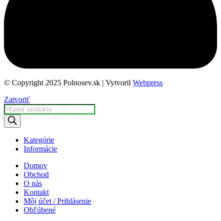
© Copyright 2025 Polnosev.sk | Vytvoril
Webpress
Zatvoriť
Products
search
Kategórie
Informácie
Domov
Obchod
O nás
Kontakt
Môj účet / Prihlásenie
Obľúbené