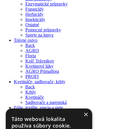
Enzymatické prípravky
Fungicídy
Herbicídy
Insekticídy
Ostatné
Pomocné prípravky
Spreje na hmyz
Trávne osivo
Back
AGRO
Floria
Kráľ Trávnikov
Kvetinové lúky
AGRO Primaflora
PROFI
Kvetináče, sadbovače, krhly
Back
Krhly
Kvetináče
Sadbovače a pareniská
Fólie, textílie, vrecia a siete
×
Back
AGRO fólia
Táto webová lokalita
Netkaná textília
používa súbory cookie.
Tieniace siete