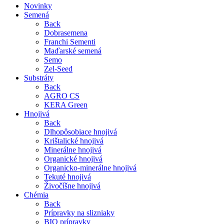
Novinky
Semená
Back
Dobrasemena
Franchi Sementi
Maďarské semená
Semo
Zel-Seed
Substráty
Back
AGRO CS
KERA Green
Hnojivá
Back
Dlhopôsobiace hnojivá
Krištalické hnojivá
Minerálne hnojivá
Organické hnojivá
Organicko-minerálne hnojivá
Tekuté hnojivá
Živočíšne hnojivá
Chémia
Back
Prípravky na slizniaky
BIO prípravky