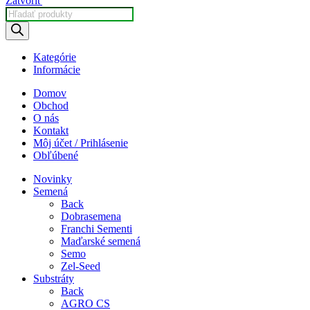
Zatvoriť
Products
search
Kategórie
Informácie
Domov
Obchod
O nás
Kontakt
Môj účet / Prihlásenie
Obľúbené
Novinky
Semená
Back
Dobrasemena
Franchi Sementi
Maďarské semená
Semo
Zel-Seed
Substráty
Back
AGRO CS