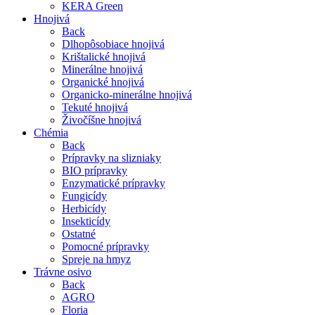
KERA Green
Hnojivá
Back
Dlhopôsobiace hnojivá
Krištalické hnojivá
Minerálne hnojivá
Organické hnojivá
Organicko-minerálne hnojivá
Tekuté hnojivá
Živočíšne hnojivá
Chémia
Back
Prípravky na slizniaky
BIO prípravky
Enzymatické prípravky
Fungicídy
Herbicídy
Insekticídy
Ostatné
Pomocné prípravky
Spreje na hmyz
Trávne osivo
Back
AGRO
Floria