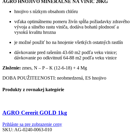
AGRO HNOJIVO MINERÁLNE NA VINIČ 20KG
hnojivo s nízkym obsahom chlóru
vďaka optimálnemu pomeru živín spĺňa požiadavky zdravého
vývoja a silného rastu viniča, dodáva bohatú plodnosť a
vysokú kvalitu hrozna
je možné použiť ho na hnojenie všetkých ostatných rastlín
dávkovanie pred rašením 43-60 m2 podľa veku vinice;
dávkovanie po odkvitnutí 64-88 m2 podľa veku vinice
Zloženie:
zmes, N – P – K (12-6-18) + 4 Mg
DOBA POUŽITEĽNOSTI: neobmedzená, ES hnojivo
Produkty z rovnakej kategórie
AGRO Cererit GOLD 1kg
Prihláste sa pre zobrazenie ceny
SKU:
AG-0240-0063-010