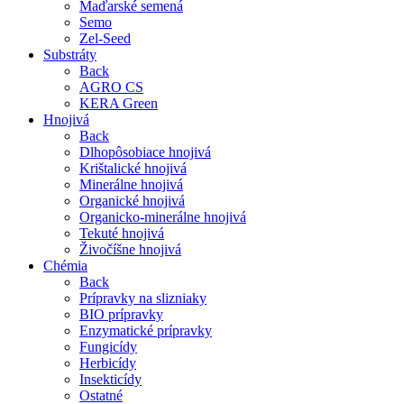
Maďarské semená
Semo
Zel-Seed
Substráty
Back
AGRO CS
KERA Green
Hnojivá
Back
Dlhopôsobiace hnojivá
Krištalické hnojivá
Minerálne hnojivá
Organické hnojivá
Organicko-minerálne hnojivá
Tekuté hnojivá
Živočíšne hnojivá
Chémia
Back
Prípravky na slizniaky
BIO prípravky
Enzymatické prípravky
Fungicídy
Herbicídy
Insekticídy
Ostatné