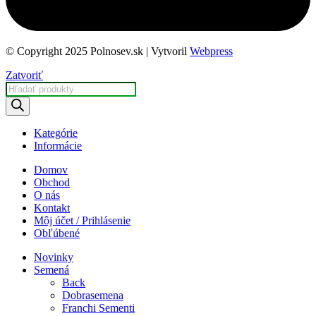
© Copyright 2025 Polnosev.sk | Vytvoril
Webpress
Zatvoriť
Products
search
Kategórie
Informácie
Domov
Obchod
O nás
Kontakt
Môj účet / Prihlásenie
Obľúbené
Novinky
Semená
Back
Dobrasemena
Franchi Sementi